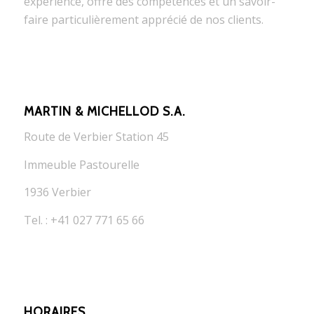
expérience, offre des compétences et un savoir-
faire particulièrement apprécié de nos clients.
MARTIN & MICHELLOD S.A.
Route de Verbier Station 45
Immeuble Pastourelle
1936 Verbier
Tel. : +41 027 771 65 66
HORAIRES